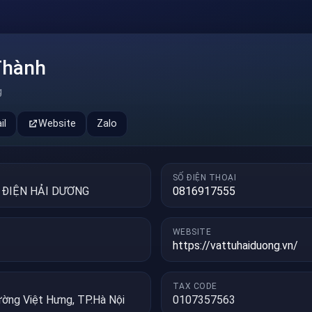
Thành
g
il
Website
Zalo
SỐ ĐIỆN THOẠI
 ĐIỆN HẢI DƯƠNG
0816917555
WEBSITE
https://vattuhaiduong.vn/
TAX CODE
ường Việt Hưng, TP.Hà Nội
0107357563