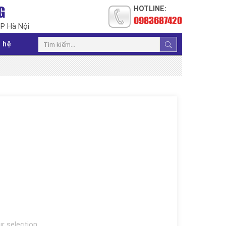
G
HOTLINE:
0983687420
TP Hà Nội
 hệ
 selection.