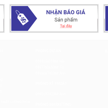
NH
PHÒNG DỰ ÁN
B
0989356098
Mr Hải
0987780650
Mr Tú
y
0983687420
Mr Ánh
ng
PHÒNG KĨ THUẬT
m
nh
0983687420
Mr Ánh
 CHẤT LƯỢNG DỊCH
PHÒNG MARKETING