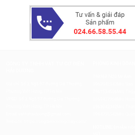
CÔNG TY TNHH VẬT TƯ CƠ ĐIỆN
PHÒNG KINH DOA
HẢI DƯƠNG
0983687420
Mr Ánh
Địa chỉ: Số 3, Ngõ 97 đường Gia Thượng,
0963042542
Mrs Sao
Phường Việt Hưng, TP Hà Nội
0961534556
Mrs Thú
VPGD: Số 3, Ngõ 97 đường Gia Thượng,
0369477968
Mrs Hươ
Phường Việt Hưng, TP Hà Nội
0963042342
Mrs Thơ
Email:
vattuhaiduong@gmail.com
0984755542
Mrs Quỳ
Website:
https://ongdienchongchay.com/
HOTLINE (
PHẢN HỒI
)
VỤ