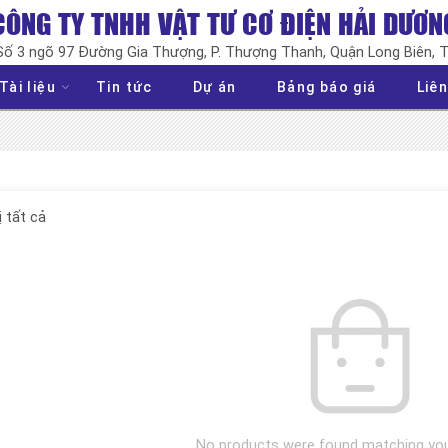
CÔNG TY TNHH VẬT TƯ CƠ ĐIỆN HẢI DƯƠN
 Số 3 ngõ 97 Đường Gia Thượng, P. Thượng Thanh, Quận Long Biên, 
Tài liệu
Tin tức
Dự án
Bảng báo giá
Liên
ị tất cả
No products were found matching your