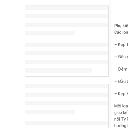
Phụ ki
Các lo
– Kẹp 
– Đầu g
– Đệm
– Đầu 
– Kẹp 
Mỗi lo
giúp kế
nối Ty
hưởng k