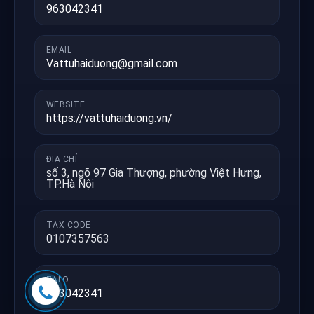
963042341
EMAIL
Vattuhaiduong@gmail.com
WEBSITE
https://vattuhaiduong.vn/
ĐỊA CHỈ
số 3, ngõ 97 Gia Thượng, phường Việt Hưng,
TP.Hà Nội
TAX CODE
0107357563
ZALO
963042341