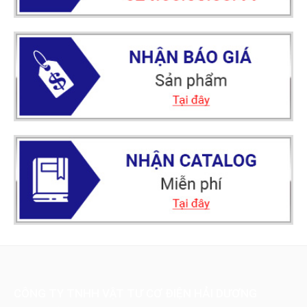
CÔNG TY TNHH VẬT TƯ CƠ ĐIỆN HẢI DƯƠNG