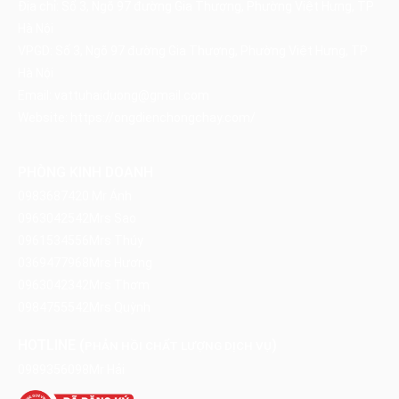
Địa chỉ: Số 3, Ngõ 97 đường Gia Thượng, Phường Việt Hưng, TP
Hà Nội
VPGD: Số 3, Ngõ 97 đường Gia Thượng, Phường Việt Hưng, TP
Hà Nội
Email:
vattuhaiduong@gmail.com
Website:
https://ongdienchongchay.com/
PHÒNG KINH DOANH
0983687420
Mr Ánh
0963042542
Mrs Sao
0961534556
Mrs Thúy
0369477968
Mrs Hương
0963042342
Mrs Thơm
0984755542
Mrs Quỳnh
HOTLINE (
)
PHẢN HỒI CHẤT LƯỢNG DỊCH VỤ
0989356098
Mr Hải