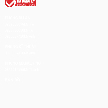
PHÒNG DỰ ÁN
0989356098
Mr Hải
0987780650
Mr Tú
0983687420
Mr Ánh
PHÒNG KĨ THUẬT
0983687420
Mr Ánh
PHÒNG MARKETING
0816917555
Mr Thành
BẢN ĐỒ