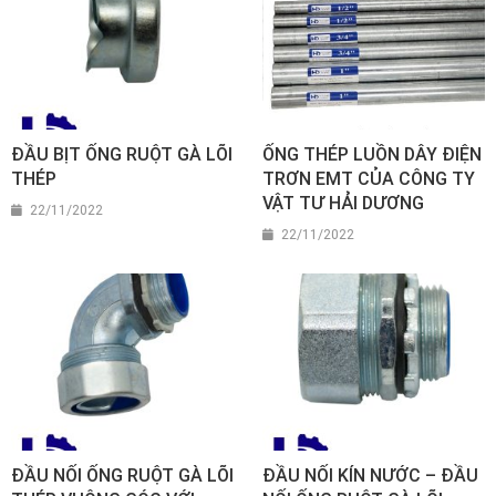
ĐẦU BỊT ỐNG RUỘT GÀ LÕI
ỐNG THÉP LUỒN DÂY ĐIỆN
THÉP
TRƠN EMT CỦA CÔNG TY
VẬT TƯ HẢI DƯƠNG
22/11/2022
22/11/2022
ĐẦU NỐI ỐNG RUỘT GÀ LÕI
ĐẦU NỐI KÍN NƯỚC – ĐẦU