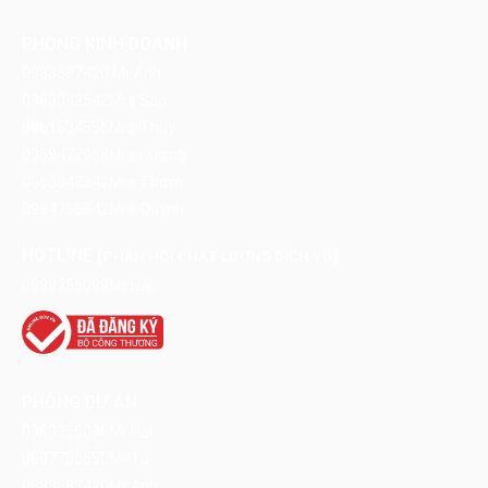
PHÒNG KINH DOANH
0983687420
Mr Ánh
0963042542
Mrs Sao
0961534556
Mrs Thúy
0369477968
Mrs Hương
0963042342
Mrs Thơm
0984755542
Mrs Quỳnh
HOTLINE (
)
PHẢN HỒI CHẤT LƯỢNG DỊCH VỤ
0989356098
Mr Hải
PHÒNG DỰ ÁN
0989356098
Mr Hải
0987780650
Mr Tú
0983687420
Mr Ánh