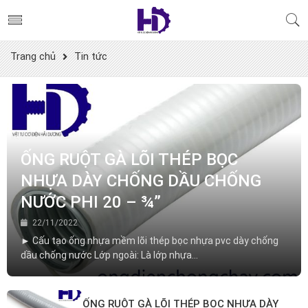
Trang chủ
Tin tức
ỐNG RUỘT GÀ LÕI THÉP BỌC
NHỰA DÀY CHỐNG DẦU CHỐNG
NƯỚC PHI 20 – ¾”
22/11/2022
► Cấu tạo ống nhựa mềm lõi thép bọc nhựa pvc dày chống
dầu chống nước Lớp ngoài: Là lớp nhựa...
ỐNG RUỘT GÀ LÕI THÉP BỌC NHỰA DÀY