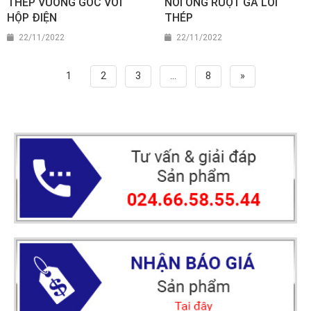
THÉP VUÔNG GÓC VỚI
NỐI ỐNG RUỘT GÀ LÕI
HỘP ĐIỆN
THÉP
22/11/2022
22/11/2022
1
2
3
…
8
»