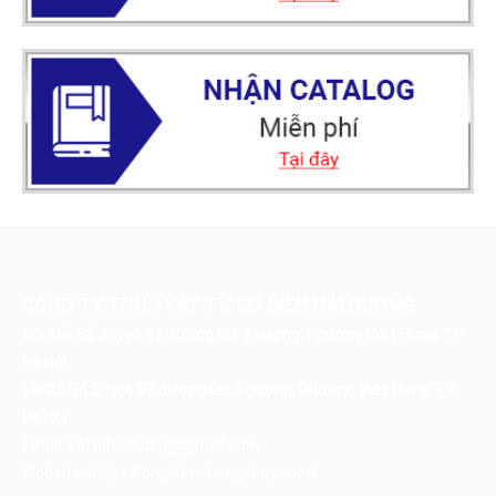
CÔNG TY TNHH VẬT TƯ CƠ ĐIỆN HẢI DƯƠNG
Địa chỉ: Số 3, Ngõ 97 đường Gia Thượng, Phường Việt Hưng, TP
Hà Nội
VPGD: Số 3, Ngõ 97 đường Gia Thượng, Phường Việt Hưng, TP
Hà Nội
Email:
vattuhaiduong@gmail.com
Website:
https://ongdienchongchay.com/