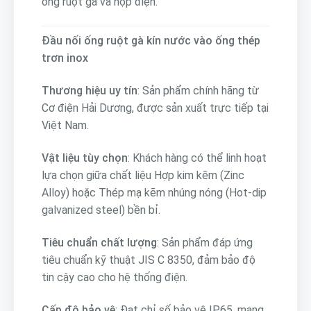
ống ruột gà và hộp điện.
Đầu nối ống ruột gà kín nước vào ống thép
trơn inox
Thương hiệu uy tín
: Sản phẩm chính hãng từ
Cơ điện Hải Dương, được sản xuất trực tiếp tại
Việt Nam.
Vật liệu tùy chọn
: Khách hàng có thể linh hoạt
lựa chọn giữa chất liệu Hợp kim kẽm (Zinc
Alloy) hoặc Thép mạ kẽm nhúng nóng (Hot-dip
galvanized steel) bền bỉ.
Tiêu chuẩn chất lượng
: Sản phẩm đáp ứng
tiêu chuẩn kỹ thuật JIS C 8350, đảm bảo độ
tin cậy cao cho hệ thống điện.
Cấp độ bảo vệ
: Đạt chỉ số bảo vệ IP65, mang