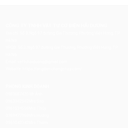
CÔNG TY TNHH VẬT TƯ CƠ ĐIỆN HẢI DƯƠNG
Địa chỉ: Số 3, Ngõ 97 đường Gia Thượng, Phường Việt Hưng, TP
Hà Nội
VPGD: Số 3, Ngõ 97 đường Gia Thượng, Phường Việt Hưng, TP
Hà Nội
Email:
vattuhaiduong@gmail.com
Website:
https://ongdienchongchay.com/
PHÒNG KINH DOANH
0983687420
Mr Ánh
0963042542
Mrs Sao
0961534556
Mrs Thúy
0369477968
Mrs Hương
0963042342
Mrs Thơm