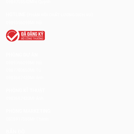
0984755542
Mrs Quỳnh
HOTLINE (
)
PHẢN HỒI CHẤT LƯỢNG DỊCH VỤ
0989356098
Mr Hải
PHÒNG DỰ ÁN
0989356098
Mr Hải
0987780650
Mr Tú
0983687420
Mr Ánh
PHÒNG KĨ THUẬT
0983687420
Mr Ánh
PHÒNG MARKETING
0816917555
Mr Thành
BẢN ĐỒ