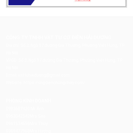
CÔNG TY TNHH VẬT TƯ CƠ ĐIỆN HẢI DƯƠNG
Địa chỉ: Số 3, Ngõ 97 đường Gia Thượng, Phường Việt Hưng, TP
Hà Nội
VPGD: Số 3, Ngõ 97 đường Gia Thượng, Phường Việt Hưng, TP
Hà Nội
Email:
vattuhaiduong@gmail.com
Website:
https://ongdienchongchay.com/
PHÒNG KINH DOANH
0983687420
Mr Ánh
0963042542
Mrs Sao
0961534556
Mrs Thúy
0369477968
Mrs Hương