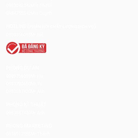
0963042342
Mrs Thơm
0984755542
Mrs Quỳnh
HOTLINE (
)
PHẢN HỒI CHẤT LƯỢNG DỊCH VỤ
0989356098
Mr Hải
PHÒNG DỰ ÁN
0989356098
Mr Hải
0987780650
Mr Tú
0983687420
Mr Ánh
PHÒNG KĨ THUẬT
0983687420
Mr Ánh
PHÒNG MARKETING
0816917555
Mr Thành