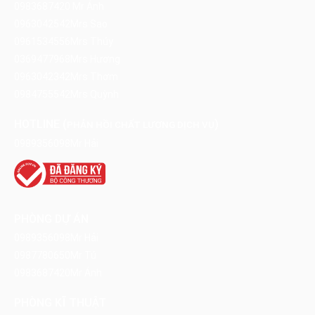
0983687420
Mr Ánh
0963042542
Mrs Sao
0961534556
Mrs Thúy
0369477968
Mrs Hương
0963042342
Mrs Thơm
0984755542
Mrs Quỳnh
HOTLINE (
)
PHẢN HỒI CHẤT LƯỢNG DỊCH VỤ
0989356098
Mr Hải
PHÒNG DỰ ÁN
0989356098
Mr Hải
0987780650
Mr Tú
0983687420
Mr Ánh
PHÒNG KĨ THUẬT