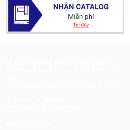
CÔNG TY TNHH VẬT TƯ CƠ ĐIỆN HẢI DƯƠNG
Địa chỉ: Số 3, Ngõ 97 đường Gia Thượng, Phường Việt Hưng, TP
Hà Nội
VPGD: Số 3, Ngõ 97 đường Gia Thượng, Phường Việt Hưng, TP
Hà Nội
Email:
vattuhaiduong@gmail.com
Website:
https://ongdienchongchay.com/
PHÒNG KINH DOANH