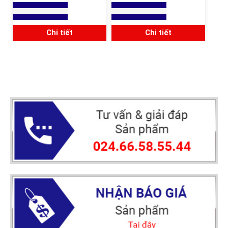
TRƠN INOX 304
ĐẾ
Xem báo giá
Xem báo giá
Chi tiết
Chi tiết