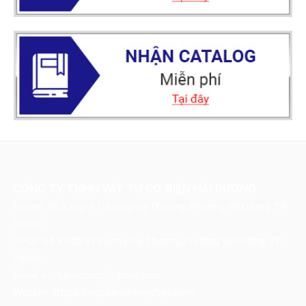
CÔNG TY TNHH VẬT TƯ CƠ ĐIỆN HẢI DƯƠNG
Địa chỉ: Số 3, Ngõ 97 đường Gia Thượng, Phường Việt Hưng, TP
Hà Nội
VPGD: Số 3, Ngõ 97 đường Gia Thượng, Phường Việt Hưng, TP
Hà Nội
Email:
vattuhaiduong@gmail.com
Website:
https://ongdienchongchay.com/