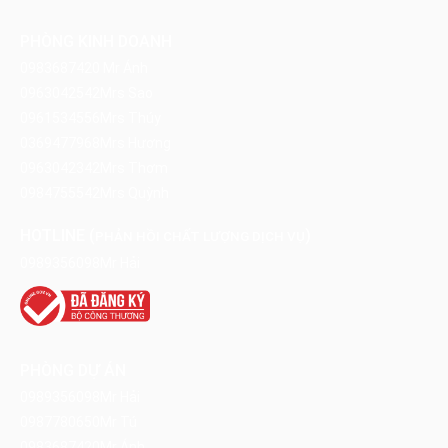
PHÒNG KINH DOANH
0983687420
Mr Ánh
0963042542
Mrs Sao
0961534556
Mrs Thúy
0369477968
Mrs Hương
0963042342
Mrs Thơm
0984755542
Mrs Quỳnh
HOTLINE (
)
PHẢN HỒI CHẤT LƯỢNG DỊCH VỤ
0989356098
Mr Hải
PHÒNG DỰ ÁN
0989356098
Mr Hải
0987780650
Mr Tú
0983687420
Mr Ánh