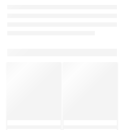
KHỚP NỐI ỐNG THÉP
KẸP ỐNG INOX TRƠN CÓ