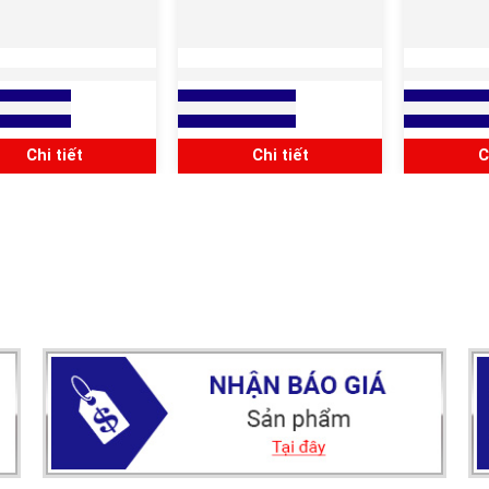
 ĐẤU NỐI NHÔM NỔI
HỘP NỐI ỐNG THÉP REN
HỘP NỐI 
KÍN NƯỚC IP67
IMC/RSC DẠNG LT
D
báo giá
Xem báo giá
Xem báo 
Chi tiết
Chi tiết
C