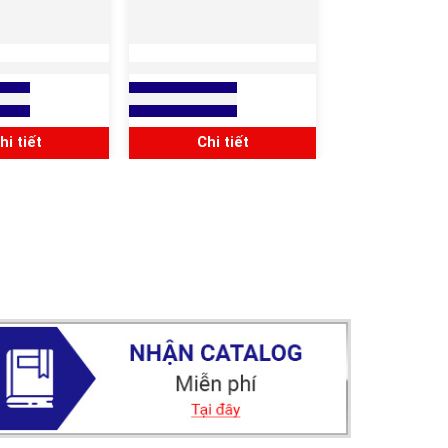
ỐNG INOX TRƠN
HỘP NỐI ỐNG THÉP TRƠN
ẠNG LR
EMT DẠNG LR
giá
Xem báo giá
hi tiết
Chi tiết