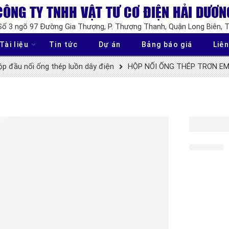
CÔNG TY TNHH VẬT TƯ CƠ ĐIỆN HẢI DƯƠN
 Số 3 ngõ 97 Đường Gia Thượng, P. Thượng Thanh, Quận Long Biên, 
Tài liệu
Tin tức
Dự án
Bảng báo giá
Liên
p đầu nối ống thép luồn dây điện
HỘP NỐI ỐNG THÉP TRƠN EM