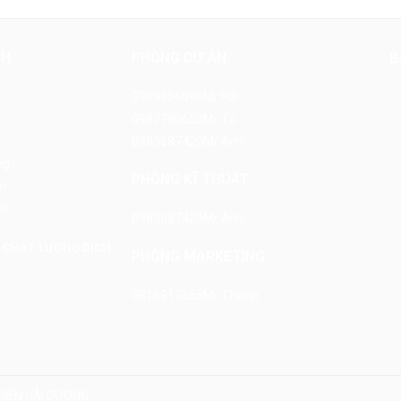
NH
PHÒNG DỰ ÁN
B
0989356098
Mr Hải
0987780650
Mr Tú
y
0983687420
Mr Ánh
ng
PHÒNG KĨ THUẬT
m
nh
0983687420
Mr Ánh
 CHẤT LƯỢNG DỊCH
PHÒNG MARKETING
0816917555
Mr Thành
ĐIỆN HẢI DƯƠNG