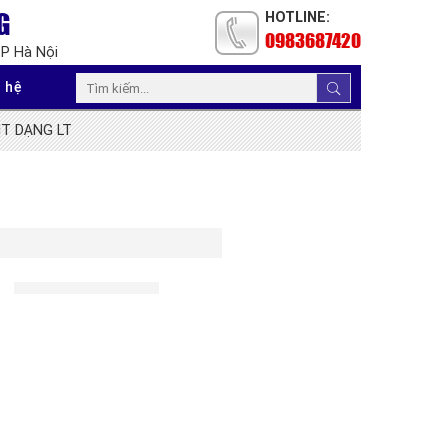
G
HOTLINE:
0983687420
TP Hà Nội
 hệ
T DẠNG LT