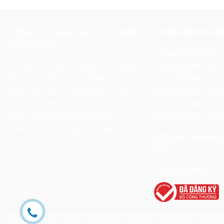
CÔNG TY TNHH VẬT TƯ CƠ ĐIỆN
PHÒNG KINH DOA
HẢI DƯƠNG
0983687420
Mr Ánh
Địa chỉ: Số 3, Ngõ 97 đường Gia Thượng,
0963042542
Mrs Sao
Phường Việt Hưng, TP Hà Nội
0961534556
Mrs Thú
VPGD: Số 3, Ngõ 97 đường Gia Thượng,
0369477968
Mrs Hươ
Phường Việt Hưng, TP Hà Nội
0963042342
Mrs Thơ
Email:
vattuhaiduong@gmail.com
0984755542
Mrs Quỳ
Website:
https://ongdienchongchay.com/
HOTLINE (
PHẢN HỒI
)
VỤ
0989356098
Mr Hải
Bản quyền thuộc về Bản quyền thuộc về CÔNG TY TNHH VẬT TƯ CƠ 