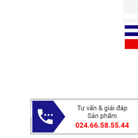
HỘP
Xem 