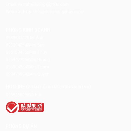
Email:
vattuhaiduong@gmail.com
Website:
https://ongdienchongchay.com/
PHÒNG KINH DOANH
0983687420
Mr Ánh
0963042542
Mrs Sao
0961534556
Mrs Thúy
0369477968
Mrs Hương
0963042342
Mrs Thơm
0984755542
Mrs Quỳnh
HOTLINE (
)
PHẢN HỒI CHẤT LƯỢNG DỊCH VỤ
0989356098
Mr Hải
PHÒNG DỰ ÁN