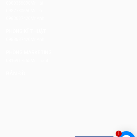
0989356098
Mr Hải
0987780650
Mr Tú
0983687420
Mr Ánh
PHÒNG KĨ THUẬT
0983687420
Mr Ánh
PHÒNG MARKETING
0816917555
Mr Thành
BẢN ĐỒ
1