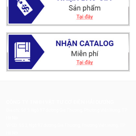
CÔNG TY TNHH VẬT TƯ CƠ ĐIỆN HẢI DƯƠNG
Địa chỉ: Số 3, Ngõ 97 đường Gia Thượng, Phường Việt Hưng, TP
Hà Nội
VPGD: Số 3, Ngõ 97 đường Gia Thượng, Phường Việt Hưng, TP
Hà Nội