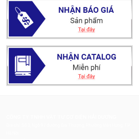
CÔNG TY TNHH VẬT TƯ CƠ ĐIỆN HẢI DƯƠNG
Địa chỉ: Số 3, Ngõ 97 đường Gia Thượng, Phường Việt Hưng, TP
Hà Nội