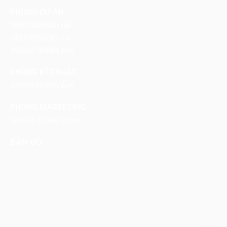
PHÒNG DỰ ÁN
0989356098
Mr Hải
0987780650
Mr Tú
0983687420
Mr Ánh
PHÒNG KĨ THUẬT
0983687420
Mr Ánh
PHÒNG MARKETING
0816917555
Mr Thành
BẢN ĐỒ