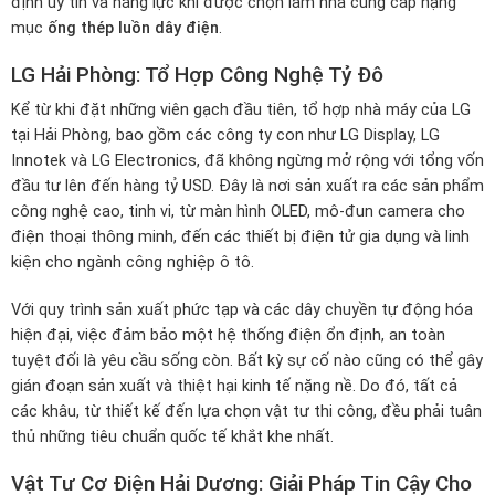
định uy tín và năng lực khi được chọn làm nhà cung cấp hạng
mục
ống thép luồn dây điện
.
LG Hải Phòng: Tổ Hợp Công Nghệ Tỷ Đô
Kể từ khi đặt những viên gạch đầu tiên, tổ hợp nhà máy của LG
tại Hải Phòng, bao gồm các công ty con như LG Display, LG
Innotek và LG Electronics, đã không ngừng mở rộng với tổng vốn
đầu tư lên đến hàng tỷ USD. Đây là nơi sản xuất ra các sản phẩm
công nghệ cao, tinh vi, từ màn hình OLED, mô-đun camera cho
điện thoại thông minh, đến các thiết bị điện tử gia dụng và linh
kiện cho ngành công nghiệp ô tô.
Với quy trình sản xuất phức tạp và các dây chuyền tự động hóa
hiện đại, việc đảm bảo một hệ thống điện ổn định, an toàn
tuyệt đối là yêu cầu sống còn. Bất kỳ sự cố nào cũng có thể gây
gián đoạn sản xuất và thiệt hại kinh tế nặng nề. Do đó, tất cả
các khâu, từ thiết kế đến lựa chọn vật tư thi công, đều phải tuân
thủ những tiêu chuẩn quốc tế khắt khe nhất.
Vật Tư Cơ Điện Hải Dương: Giải Pháp Tin Cậy Cho