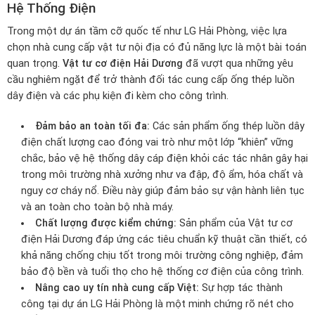
Hệ Thống Điện
Trong một dự án tầm cỡ quốc tế như LG Hải Phòng, việc lựa
chọn nhà cung cấp vật tư nội địa có đủ năng lực là một bài toán
quan trọng.
Vật tư cơ điện Hải Dương
đã vượt qua những yêu
cầu nghiêm ngặt để trở thành đối tác cung cấp ống thép luồn
dây điện và các phụ kiện đi kèm cho công trình.
Đảm bảo an toàn tối đa:
Các sản phẩm ống thép luồn dây
điện chất lượng cao đóng vai trò như một lớp “khiên” vững
chắc, bảo vệ hệ thống dây cáp điện khỏi các tác nhân gây hại
trong môi trường nhà xưởng như va đập, độ ẩm, hóa chất và
nguy cơ cháy nổ. Điều này giúp đảm bảo sự vận hành liên tục
và an toàn cho toàn bộ nhà máy.
Chất lượng được kiểm chứng:
Sản phẩm của Vật tư cơ
điện Hải Dương đáp ứng các tiêu chuẩn kỹ thuật cần thiết, có
khả năng chống chịu tốt trong môi trường công nghiệp, đảm
bảo độ bền và tuổi thọ cho hệ thống cơ điện của công trình.
Nâng cao uy tín nhà cung cấp Việt:
Sự hợp tác thành
công tại dự án LG Hải Phòng là một minh chứng rõ nét cho