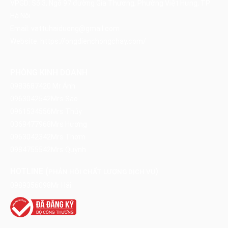
VPGD: Số 3, Ngõ 97 đường Gia Thượng, Phường Việt Hưng, TP
Hà Nội
Email:
vattuhaiduong@gmail.com
Website:
https://ongdienchongchay.com/
PHÒNG KINH DOANH
0983687420
Mr Ánh
0963042542
Mrs Sao
0961534556
Mrs Thúy
0369477968
Mrs Hương
0963042342
Mrs Thơm
0984755542
Mrs Quỳnh
HOTLINE (
)
PHẢN HỒI CHẤT LƯỢNG DỊCH VỤ
0989356098
Mr Hải