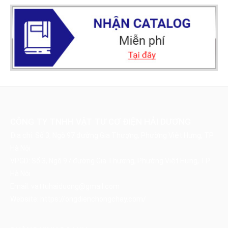
CÔNG TY TNHH VẬT TƯ CƠ ĐIỆN HẢI DƯƠNG
Địa chỉ: Số 3, Ngõ 97 đường Gia Thượng, Phường Việt Hưng, TP
Hà Nội
VPGD: Số 3, Ngõ 97 đường Gia Thượng, Phường Việt Hưng, TP
Hà Nội
Email:
vattuhaiduong@gmail.com
Website:
https://ongdienchongchay.com/