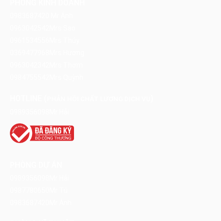
PHÒNG KINH DOANH
0983687420
Mr Ánh
0963042542
Mrs Sao
0961534556
Mrs Thúy
0369477968
Mrs Hương
0963042342
Mrs Thơm
0984755542
Mrs Quỳnh
HOTLINE (
)
PHẢN HỒI CHẤT LƯỢNG DỊCH VỤ
0989356098
Mr Hải
PHÒNG DỰ ÁN
0989356098
Mr Hải
0987780650
Mr Tú
0983687420
Mr Ánh