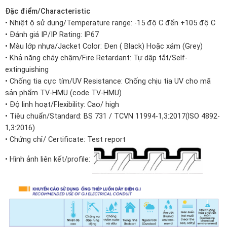
Đặc điểm/Characteristic
• Nhiệt ộ sử dụng/Temperature range: -15 độ C đến +105 độ C
• Đánh giá IP/IP Rating: IP67
• Màu lớp nhựa/Jacket Color: Đen ( Black) Hoặc xám (Grey)
• Khả năng cháy chậm/Fire Retardant: Tự dập tắt/Self-
extinguishing
• Chống tia cực tím/UV Resistance: Chống chịu tia UV cho mã
sản phẩm TV-HMU (code TV-HMU)
• Độ linh hoạt/Flexibility: Cao/ high
• Tiêu chuẩn/Standard: BS 731 / TCVN 11994-1,3:2017(lSO 4892-
1,3:2016)
• Chứng chỉ/ Certificate: Test report
• Hình ảnh liên kết/profile: