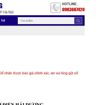
G
HOTLINE:
0983687420
TP Hà Nội
 hệ
ể nhận được báo giá chính xác, xin vui lòng gửi số