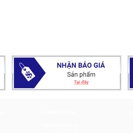
NH
PHÒNG DỰ ÁN
B
0989356098
Mr Hải
0987780650
Mr Tú