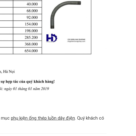
i mục
phụ kiện ống thép luồn dây điện
. Quý khách có