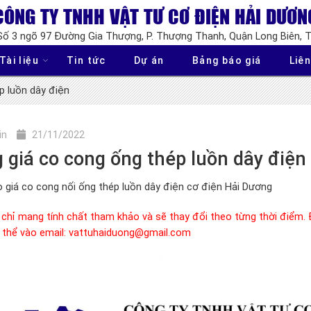
CÔNG TY TNHH VẬT TƯ CƠ ĐIỆN HẢI DƯƠN
 Số 3 ngõ 97 Đường Gia Thượng, P. Thượng Thanh, Quận Long Biên, 
Tài liệu
Tin tức
Dự án
Bảng báo giá
Liên
p luồn dây điện
in
21/11/2022
 giá co cong ống thép luồn dây điện
 giá co cong nối ống thép luồn dây điện cơ điện Hải Dương
 chỉ mang tính chất tham khảo và sẽ thay đổi theo từng thời điểm. Đ
 thể vào email: vattuhaiduong@gmail.com