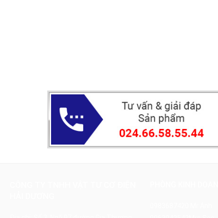
CÔNG TY TNHH VẬT TƯ CƠ ĐIỆN
PHÒNG KINH DOA
HẢI DƯƠNG
0983687420
Mr Ánh
Địa chỉ: Số 3, Ngõ 97 đường Gia Thượng,
0963042542
Mrs Sao