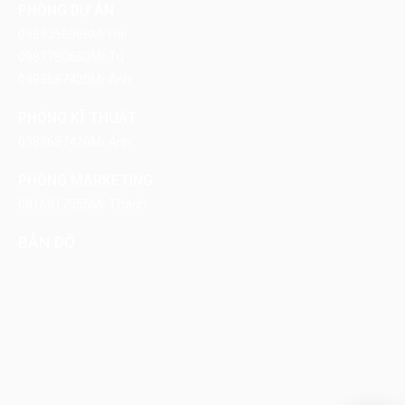
PHÒNG DỰ ÁN
0989356098
Mr Hải
0987780650
Mr Tú
0983687420
Mr Ánh
PHÒNG KĨ THUẬT
0983687420
Mr Ánh
PHÒNG MARKETING
0816917555
Mr Thành
BẢN ĐỒ