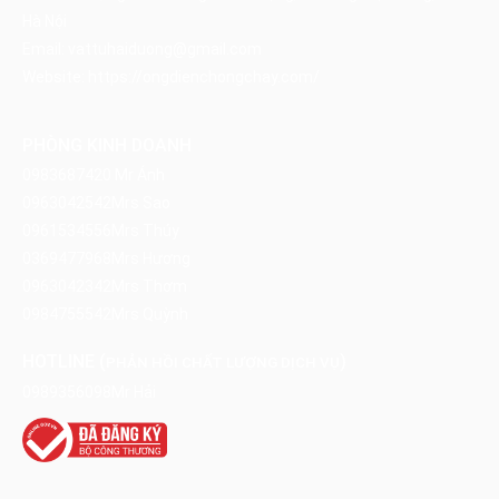
Hà Nội
Email:
vattuhaiduong@gmail.com
Website:
https://ongdienchongchay.com/
PHÒNG KINH DOANH
0983687420
Mr Ánh
0963042542
Mrs Sao
0961534556
Mrs Thúy
0369477968
Mrs Hương
0963042342
Mrs Thơm
0984755542
Mrs Quỳnh
HOTLINE (
)
PHẢN HỒI CHẤT LƯỢNG DỊCH VỤ
0989356098
Mr Hải