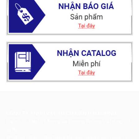
CÔNG TY TNHH VẬT TƯ CƠ ĐIỆN HẢI DƯƠNG
Địa chỉ: Số 3, Ngõ 97 đường Gia Thượng, Phường Việt Hưng, TP
Hà Nội
VPGD: Số 3, Ngõ 97 đường Gia Thượng, Phường Việt Hưng, TP