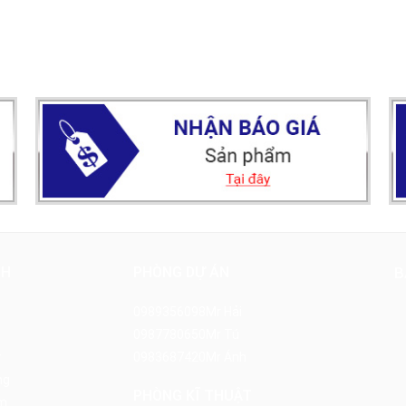
NH
PHÒNG DỰ ÁN
B
0989356098
Mr Hải
0987780650
Mr Tú
y
0983687420
Mr Ánh
ng
PHÒNG KĨ THUẬT
m