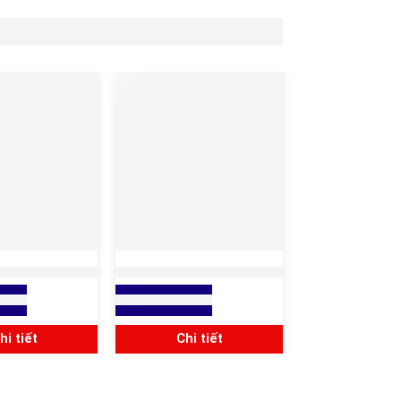
 ỐNG RUỘT GÀ
ĐẦU NỐI ỐNG RUỘT GÀ
 VÀO ỐNG THÉP
KÍN NƯỚC VÀO ỐNG THÉP
giá
Xem báo giá
68/ BS 31/ JIS
TRƠN EMT
8305/ SC
hi tiết
Chi tiết