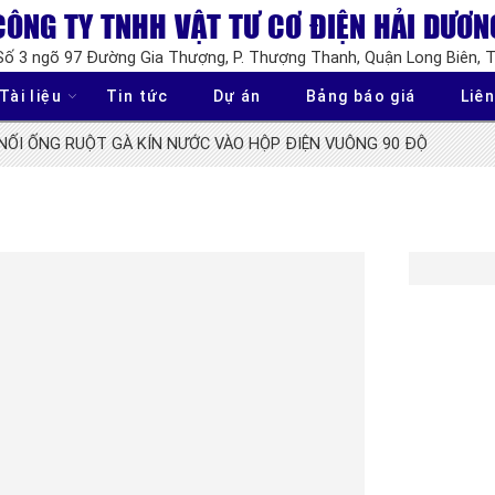
CÔNG TY TNHH VẬT TƯ CƠ ĐIỆN HẢI DƯƠN
 Số 3 ngõ 97 Đường Gia Thượng, P. Thượng Thanh, Quận Long Biên, 
Tài liệu
Tin tức
Dự án
Bảng báo giá
Liên
NỐI ỐNG RUỘT GÀ KÍN NƯỚC VÀO HỘP ĐIỆN VUÔNG 90 ĐỘ