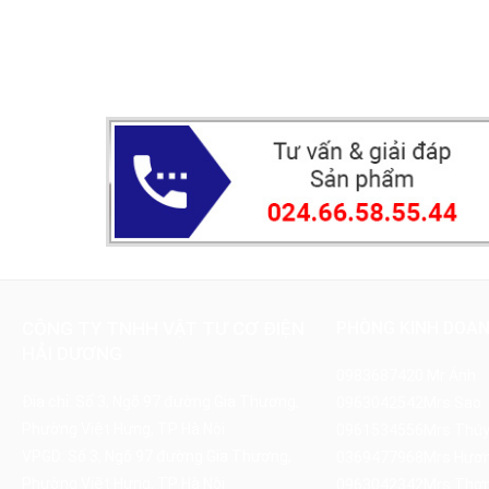
CÔNG TY TNHH VẬT TƯ CƠ ĐIỆN
PHÒNG KINH DOA
HẢI DƯƠNG
0983687420
Mr Ánh
Địa chỉ: Số 3, Ngõ 97 đường Gia Thượng,
0963042542
Mrs Sao
Phường Việt Hưng, TP Hà Nội
0961534556
Mrs Thú
VPGD: Số 3, Ngõ 97 đường Gia Thượng,
0369477968
Mrs Hươ
Phường Việt Hưng, TP Hà Nội
0963042342
Mrs Thơ