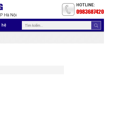
G
HOTLINE:
0983687420
TP Hà Nội
 hệ