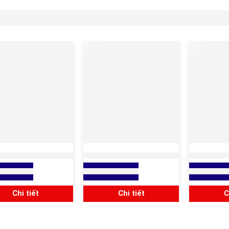
 NỐI ỐNG RUỘT GÀ
ĐẦU NỐI ỐNG RUỘT GÀ
ĐẦU NỐI
NƯỚC VÀO ỐNG THÉP
KÍN NƯỚC VÀO ỐNG THÉP
KÍN NƯỚC
báo giá
Xem báo giá
Xem báo 
HÒA PHÁT
TRƠN JDG, SC, E, INOX
REN BS 45
C 
Chi tiết
Chi tiết
C