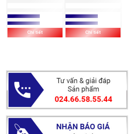
ỐNG RUỘT GÀ THÉP BỌC
ỐNG RUỘT GÀ THÉP
NHỰA PVC CHỐNG THẤM
KHÔNG BỌC NHỰA PVC
Xem báo giá
Xem báo giá
DẦU CHỐNG NƯỚC
Chi tiết
Chi tiết