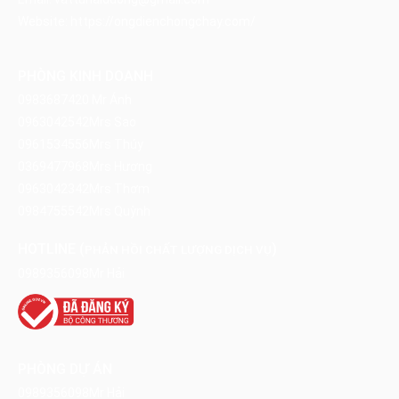
Website:
https://ongdienchongchay.com/
PHÒNG KINH DOANH
0983687420
Mr Ánh
0963042542
Mrs Sao
0961534556
Mrs Thúy
0369477968
Mrs Hương
0963042342
Mrs Thơm
0984755542
Mrs Quỳnh
HOTLINE (
)
PHẢN HỒI CHẤT LƯỢNG DỊCH VỤ
0989356098
Mr Hải
PHÒNG DỰ ÁN
0989356098
Mr Hải