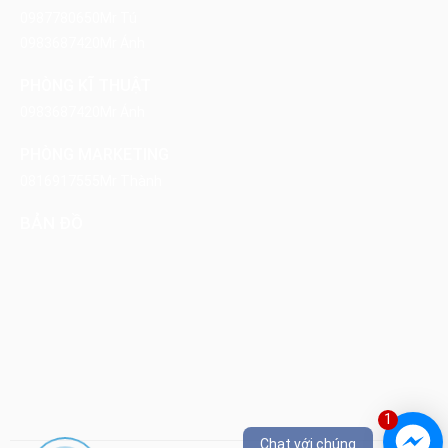
0987780650
Mr Tú
0983687420
Mr Ánh
PHÒNG KĨ THUẬT
0983687420
Mr Ánh
PHÒNG MARKETING
0816917555
Mr Thành
BẢN ĐỒ
1
Chat với chúng