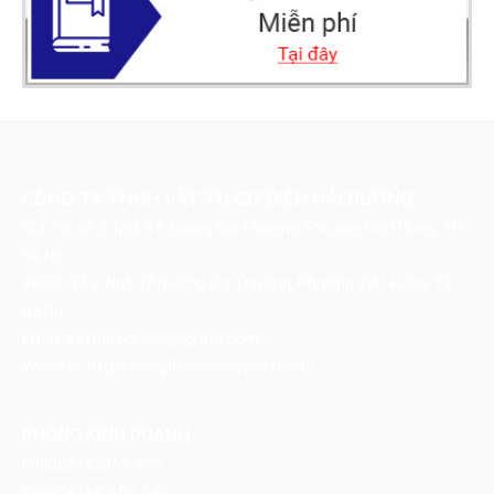
CÔNG TY TNHH VẬT TƯ CƠ ĐIỆN HẢI DƯƠNG
Địa chỉ: Số 3, Ngõ 97 đường Gia Thượng, Phường Việt Hưng, TP
Hà Nội
VPGD: Số 3, Ngõ 97 đường Gia Thượng, Phường Việt Hưng, TP
Hà Nội
Email:
vattuhaiduong@gmail.com
Website:
https://ongdienchongchay.com/
PHÒNG KINH DOANH
0983687420
Mr Ánh
0963042542
Mrs Sao