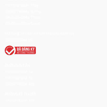
0961534556
Mrs Thúy
0369477968
Mrs Hương
0963042342
Mrs Thơm
0984755542
Mrs Quỳnh
HOTLINE (
)
PHẢN HỒI CHẤT LƯỢNG DỊCH VỤ
0989356098
Mr Hải
PHÒNG DỰ ÁN
0989356098
Mr Hải
0987780650
Mr Tú
0983687420
Mr Ánh
PHÒNG KĨ THUẬT
0983687420
Mr Ánh