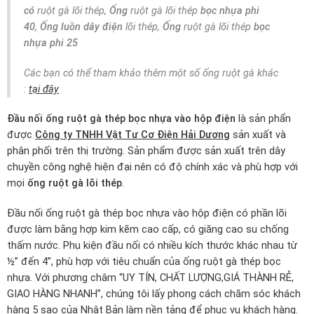
có
ruột gà lõi thép,
Ống
ruột gà lõi thép
bọc nhựa phi
40
,
Ống luồn dây điện
lõi thép,
Ống
ruột gà lõi thép
bọc
nhựa phi 25
Các bạn có thể tham khảo thêm một số ống ruột gà khác
:
tại đây
Đầu nối ống ruột gà thép bọc nhựa vào hộp điện
là sản phẩn
được
Công ty TNHH Vật Tư Cơ Điện Hải Dương
sản xuất và
phân phối trên thị trường. Sản phẩm được sản xuất trên dây
chuyền công nghệ hiện đại nên có độ chính xác và phù hợp với
mọi
ống ruột gà lõi thép
.
Đầu nối ống ruột gà thép bọc nhựa vào hộp điện có phần lõi
được làm bằng hợp kim kẽm cao cấp, có giăng cao su chống
thấm nước. Phụ kiện đầu nối có nhiều kích thước khác nhau từ
½” đến 4”, phù hợp với tiêu chuẩn của ống ruột gà thép bọc
nhựa. Với phương châm “UY TÍN, CHẤT LƯỢNG,GIÁ THÀNH RẺ,
GIAO HÀNG NHANH”, chúng tôi lấy phong cách chăm sóc khách
hàng 5 sao của Nhật Bản làm nền tảng để phục vụ khách hàng.