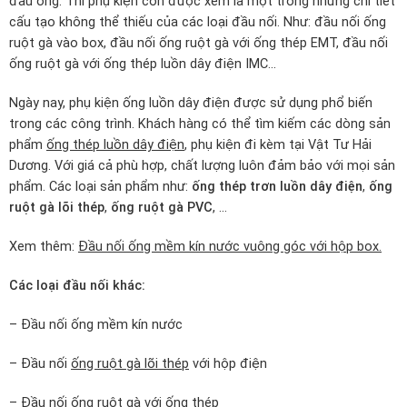
đầu ống. Thì phụ kiện còn được xem là một trong những chi tiết
cấu tạo không thể thiếu của các loại đầu nối. Như: đầu nối ống
ruột gà vào box, đầu nối ống ruột gà với ống thép EMT, đầu nối
ống ruột gà với ống thép luồn dây điện IMC…
Ngày nay, phụ kiện ống luồn dây điện được sử dụng phổ biến
trong các công trình. Khách hàng có thể tìm kiếm các dòng sản
phẩm
ống thép luồn dây điện
, phụ kiện đi kèm tại Vật Tư Hải
Dương. Với giá cả phù hợp, chất lượng luôn đảm bảo với mọi sản
phẩm. Các loại sản phẩm như:
ống thép trơn luồn dây điện
,
ống
ruột gà lõi thép
,
ống ruột gà PVC
, …
Xem thêm:
Đầu nối ống mềm kín nước vuông góc với hộp box.
Các loại đầu nối khác:
– Đầu nối ống mềm kín nước
– Đầu nối
ống ruột gà lõi thép
với hộp điện
– Đầu nối ống ruột gà với ống thép