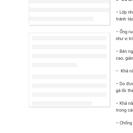
– Lớp nh
tránh tá
– Ống ru
như vị trí
– Bên ng
cao, giảm
– Khả nă
– Do đượ
gà lõi t
– Khả nă
trong cá
– Chống 