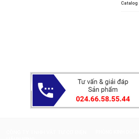
Catalog
CÔNG TY TNHH VẬT TƯ CƠ ĐIỆN
PHÒNG KINH DOA