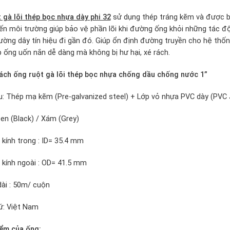
 gà lõi thép bọc nhựa dày phi 32
sử dụng thép tráng kẽm và được 
n môi trường giúp bảo vệ phần lõi khi đường ống khỏi những tác độn
ờng dây tín hiệu đi gần đó. Giúp ổn định đường truyền cho hệ thống.
 ống uốn nắn dễ dàng mà không bị hư hại, xé rách.
ch ống ruột gà lõi thép bọc nhựa chống dầu chống nước 1”
ệu: Thép mạ kẽm (Pre-galvanized steel) + Lớp vỏ nhựa PVC dày (PVC 
en (Black) / Xám (Grey)
kính trong : ID= 35.4 mm
kính ngoài : OD= 41.5 mm
dài : 50m/ cuộn
ứ: Việt Nam
ểm của ống: