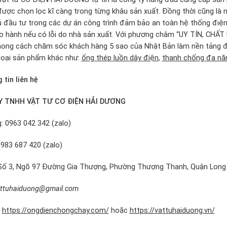
 được chọn lọc kĩ càng trong từng khâu sản xuất. Đồng thời cũng l
ủ đầu tư trong các dự án công trình đảm bảo an toàn hệ thống đi
 hành nếu có lỗi do nhà sản xuất. Với phương châm “UY TÍN, CH
phong cách chăm sóc khách hàng 5 sao của Nhật Bản làm nền tảng đ
loại sản phẩm khác như:
ống thép luồn dây điện
,
thanh chống đa nă
tin liên hệ
 TNHH VẬT TƯ CƠ ĐIỆN HẢI DƯƠNG
g: 0963 042 342 (zalo)
0983 687 420 (zalo)
 Số 3, Ngõ 97 Đường Gia Thượng, Phường Thượng Thanh, Quận Long 
ttuhaiduong@gmail.com
:
https://ongdienchongchay.com/
hoặc
https://vattuhaiduong.vn/