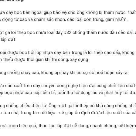
ựa dày bọc bên ngoài giúp bảo vệ cho ống không bị thấm nước, thấ
c động từ các va chạm sắc nhọn, các loại côn trùng, gậm nhấm.
ột gà lõi thép bọc nhựa loại dày D32 chống thấm nước dầu dẻo dai,
 lắp đặt.
oài được bọc bởi lớp nhựa dày, bên trong là lõi thép cao cấp, không 
 thiểu được thời gian khi thi công, xây dựng.
ng chống cháy cao, không bị cháy khi có sự cố hoả hoạn xảy ra.
c sản xuất trên dây chuyền công nghệ hiện đại cùng chất liệu chất 
hép bọc nhựa cao cấp, bền bỉ, tuổi thọ sử dụng lâu và phát huy tối đ
ng chống nhiễu điện từ: Ống ruột gà lõi thép có khả năng chống nhiễ
c tòa nhà, trung tâm dữ liệu… sẽ giúp ổn định được hiệu suất của cá
mài mòn hiệu quả, thao tác lắp đặt dễ dàng, nhanh chóng, tiết kiệm 