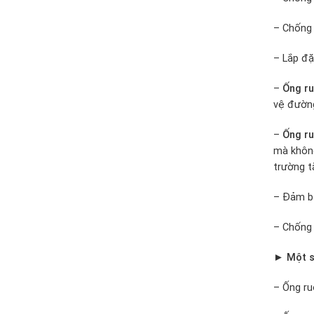
– Chống 
– Lắp đặ
–
Ống ru
vệ đường
–
Ống ru
mà không
trường t
– Đảm bả
– Chống 
► Một số
– Ống ru