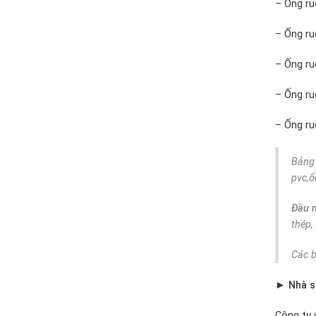
– Ống ru
– Ống ru
– Ống ru
– Ống ru
– Ống ruộ
Bảng 
pvc,ố
Đầu 
thép
Các b
► Nhà sả
Công ty 