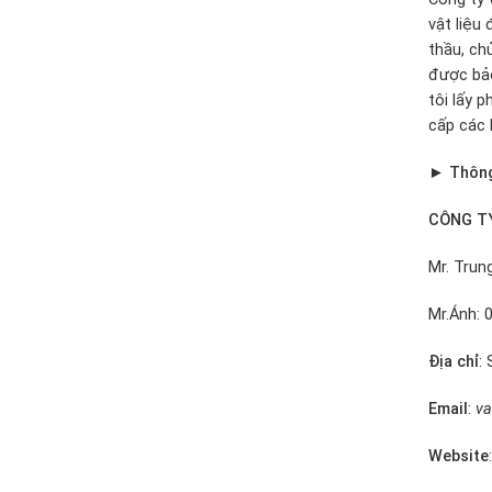
vật liệu
thầu, ch
được bảo
tôi lấy 
cấp các 
► Thông 
CÔNG TY
Mr. Trun
Mr.Ánh: 
Địa chỉ
:
Email
:
va
Website