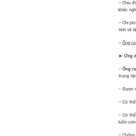
– Chịu đ
khắc ngh
– Chi ph
tính về l
–
Ống ru
► Ứng dụ
–
Ống ru
trung tâ
– Được d
– Có thể
– Có thể
luồn cứn
– Chống 