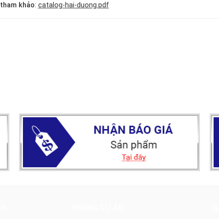
 tham khảo
:
catalog-hai-duong.pdf
NH
PHÒNG DỰ ÁN
B