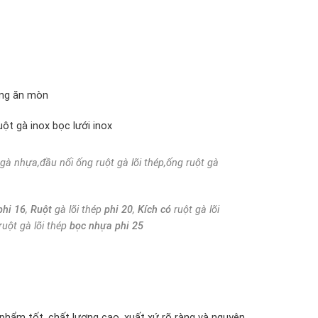
ống ăn mòn
uột gà inox bọc lưới inox
t gà nhựa,đầu nối ống ruột gà lõi thép,ống ruột gà
phi 16
,
Ruột
gà lõi thép
phi 20
,
Kích có
ruột gà lõi
ruột gà lõi thép
bọc nhựa phi 25
phẩm tốt, chất lượng cao, xuất xứ rõ ràng và nguyên