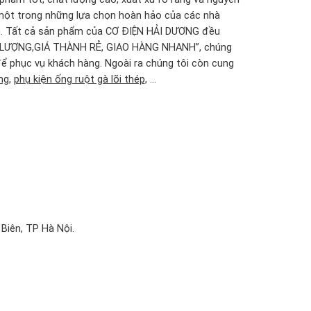
à một trong những lựa chọn hoàn hảo của các nhà
ện. Tất cả sản phẩm của CƠ ĐIỆN HẢI DƯƠNG đều
ẤT LƯỢNG,GIÁ THÀNH RẺ, GIAO HÀNG NHANH”, chúng
ể phục vụ khách hàng. Ngoài ra chúng tôi còn cung
ng
,
phụ kiện ống ruột gà lõi thép
, …
Biên, TP Hà Nội.