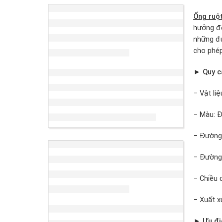
Ống ruột
hưởng đế
những đư
cho phép
► Quy cá
– Vật li
– Màu: Đ
– Đường 
– Đường 
– Chiều 
– Xuất x
► Ưu đi