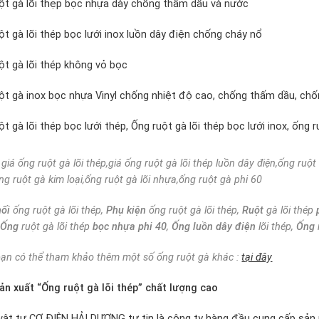
ột gà lõi thẹp bọc nhựa dày chống thấm dầu và nước
ột gà lõi thép bọc lưới inox luồn dây điện chống cháy nổ
ột gà lõi thép không vỏ bọc
ột gà inox bọc nhựa Vinyl chống nhiệt độ cao, chống thấm dầu, ch
t gà lõi thép bọc lưới thép, Ống ruột gà lõi thép bọc lưới inox, ống r
giá ống ruột gà lõi thép,giá ống ruột gà lõi thép luồn dây điện,ống ruộ
ng ruột gà kim loại,ống ruột gà lõi nhựa,ống ruột gà phi 60
nối
ống ruột gà lõi thép,
Phụ kiện
ống ruột gà lõi thép,
Ruột
gà lõi thép
,
Ống
ruột gà lõi thép
bọc nhựa phi 40
,
Ống luồn dây điện
lõi thép,
Ống
ạn có thể tham khảo thêm một số ống ruột gà khác :
tại đây
n xuất “Ống ruột gà lõi thép” chất lượng cao
vật tư CƠ ĐIỆN HẢI DƯƠNG tự tin là công ty hàng đầu cung cấp sản 