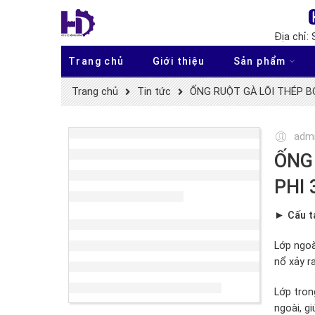
Địa chỉ:
Trang chủ
Giới thiệu
Sản phẩm
Trang chủ
Tin tức
ỐNG RUỘT GÀ LÕI THÉP B
adm
ỐNG
PHI 
► Cấu t
Lớp ngoà
nổ xảy ra
Lớp tron
ngoài, g