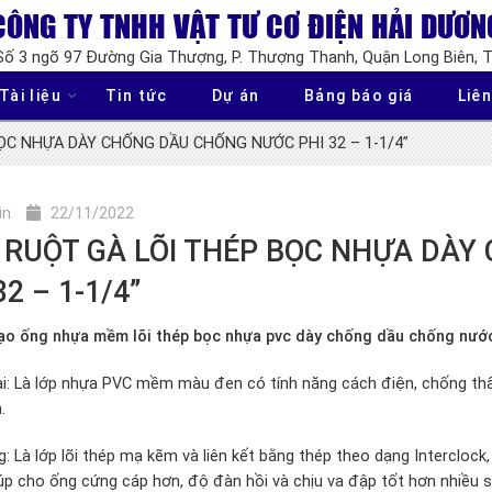
CÔNG TY TNHH VẬT TƯ CƠ ĐIỆN HẢI DƯƠN
 Số 3 ngõ 97 Đường Gia Thượng, P. Thượng Thanh, Quận Long Biên, 
Tài liệu
Tin tức
Dự án
Bảng báo giá
Liên
ỌC NHỰA DÀY CHỐNG DẦU CHỐNG NƯỚC PHI 32 – 1-1/4”
in
22/11/2022
 RUỘT GÀ LÕI THÉP BỌC NHỰA DÀ
32 – 1-1/4”
ạo ống nhựa mềm lõi thép bọc nhựa pvc dày chống dầu chống nướ
i: Là lớp nhựa PVC mềm màu đen có tính năng cách điện, chống thấ
.
g: Là lớp lõi thép mạ kẽm và liên kết bằng thép theo dạng Intercloc
iúp cho ống cứng cáp hơn, độ đàn hồi và chịu va đập tốt hơn nhiều 