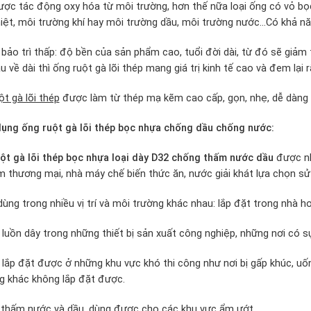
ược tác động oxy hóa từ môi trường, hơn thế nữa loại ống có vỏ bọ
iệt, môi trường khí hay môi trường dầu, môi trường nước…Có khả 
í bảo trì thấp: độ bền của sản phẩm cao, tuổi đời dài, từ đó sẽ giảm 
âu về dài thì ống ruột gà lõi thép mang giá trị kinh tế cao và đem lại 
ột gà lõi thép
được làm từ thép mạ kẽm cao cấp, gọn, nhẹ, dễ dàng t
ng ống ruột gà lõi thép bọc nhựa chống dầu chống nước:
ột gà lõi thép bọc nhựa loại dày D32 chống thấm nước dầu
được nhi
m thương mại, nhà máy chế biến thức ăn, nước giải khát lựa chọn sử
ùng trong nhiều vị trí và môi trường khác nhau: lắp đặt trong nhà ho
 luồn dây trong những thiết bị sản xuất công nghiệp, những nơi có 
 lắp đặt được ở những khu vực khó thi công như nơi bị gấp khúc, u
g khác không lắp đặt được.
thấm nước và dầu, dùng được cho các khu vực ẩm ướt.