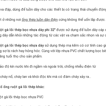
va đập, dùng để luồn dây cho các thiết bị có trạng thái chuyển độ
t ở những nơi
ống thép luồn dây điện
cứng không thể uốn lắp được.
ột gà lõi thép bọc nhựa dày phi 32″
được sử dụng để luồn dây cáp q
 dây dẫn khỏi những tác động từ các vật va chạm sắc nhọn và sự 
ột gà lõi thép bọc nhựa dày
sử dụng thép mạ kẽm có cơ tính cao gi
 sợ bị rách hay hỏng hóc. Cùng với lớp nhựa PVC chất lượng bọc b
ăng tuổi thọ cho sản phẩm.
o độ kín nước khi đi ngầm và ngoài trời, chống nhiễu điện từ
cháy nổ, cháy lan và khói độc khi mà có đám cháy xảy ra…
 ống ruột gà lõi thép khác:
ột gà lõi thép bọc nhựa PVC