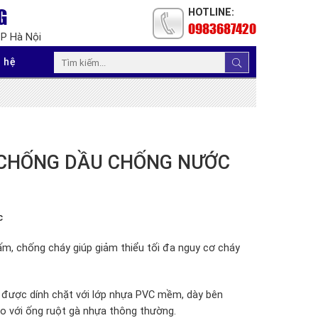
G
HOTLINE:
0983687420
TP Hà Nội
 hệ
Y CHỐNG DẦU CHỐNG NƯỚC
c
m, chống cháy giúp giảm thiểu tối đa nguy cơ cháy
k, được dính chặt với lớp nhựa PVC mềm, dày bên
so với ống ruột gà nhựa thông thường.