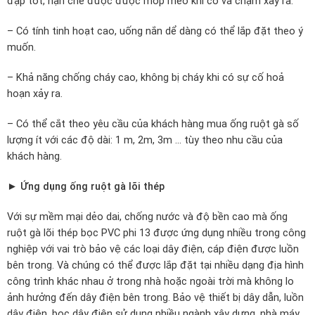
đập tốt, hạn chế được được móp méo khi có va chạm xảy ra.
– Có tính tinh hoạt cao, uống nắn dể dàng có thể lắp đặt theo ý
muốn.
– Khả năng chống cháy cao, không bị cháy khi có sự cố hoả
hoạn xảy ra.
– Có thể cắt theo yêu cầu của khách hàng mua ống ruột gà số
lượng ít với các độ dài: 1 m, 2m, 3m … tùy theo nhu cầu của
khách hàng.
► Ứng dụng ống ruột gà lõi thép
Với sự mềm mại dẻo dai, chống nước và độ bền cao mà ống
ruột gà lõi thép bọc PVC phi 13 được ứng dụng nhiều trong công
nghiệp với vai trò bảo vệ các loại dây điện, cáp điện được luồn
bên trong. Và chúng có thể được lắp đặt tại nhiều dạng địa hình
công trình khác nhau ở trong nhà hoặc ngoài trời mà không lo
ảnh hưởng đến dây điện bên trong. Bảo vệ thiết bị dây dẫn, luồn
dây điện, bọc dây điện sử dụng nhiều ngành xây dựng, nhà máy,