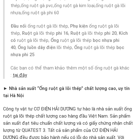
thép,ống ruột gà pvc,ống ruột gà kim loại,ống ruột gà lõi
nhựa,ống ruột gà phi 60
Đầu nối
ống ruột gà lõi thép,
Phụ kiện
ống ruột gà lõi
thép,
Ruột
gà lõi thép
phi 16
,
Ruột
gà lõi thép
phi 20
,
Kích
có
ruột gà lõi thép,
Ống
ruột gà lõi thép
bọc nhựa phi
40
,
Ống luồn dây điện
lõi thép,
Ống
ruột gà lõi thép
bọc
nhựa phi 25
Các bạn có thể tham khảo thêm một số ống ruột gà khác
:
tại đây
► Nhà sản xuất “Ống ruột gà lõi thép” chất lượng cao, uy tín
tại Hà Nội
Công ty vật tư CƠ ĐIỆN HẢI DƯƠNG tự hào là nhà sản xuất ống
ruột gà lõi thép chất lượng cao hàng đầu Việt Nam. Sản phẩm
sản xuất đạt tiêu chuẩn chất lượng và có giấy chứng nhận chất
lượng từ QUATEST 3. Tất cả sản phẩm của CƠ ĐIỆN HẢI
DƯƠNG đều được bảo hành nếu có lỗi do nhà sản xuất. Với