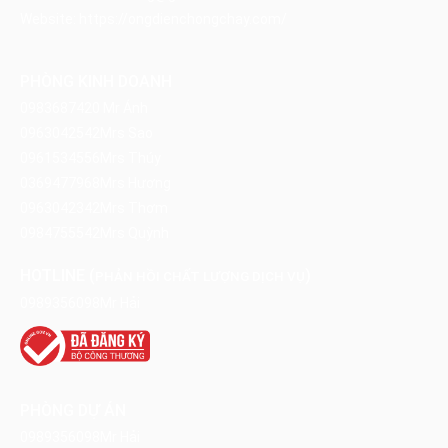
Website:
https://ongdienchongchay.com/
PHÒNG KINH DOANH
0983687420
Mr Ánh
0963042542
Mrs Sao
0961534556
Mrs Thúy
0369477968
Mrs Hương
0963042342
Mrs Thơm
0984755542
Mrs Quỳnh
HOTLINE (
)
PHẢN HỒI CHẤT LƯỢNG DỊCH VỤ
0989356098
Mr Hải
PHÒNG DỰ ÁN
0989356098
Mr Hải