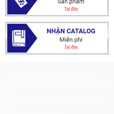
CÔNG TY TNHH VẬT TƯ CƠ ĐIỆN HẢI DƯƠNG
Địa chỉ: Số 3, Ngõ 97 đường Gia Thượng, Phường Việt Hưng, TP
Hà Nội
VPGD: Số 3, Ngõ 97 đường Gia Thượng, Phường Việt Hưng, TP
Hà Nội
Email:
vattuhaiduong@gmail.com