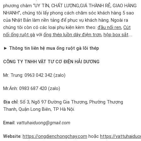
phương châm “UY TÍN, CHẤT LƯỢNG,GIÁ THÀNH RẺ, GIAO HÀNG
NHANH”, chúng tôi lấy phong cách chăm sóc khách hàng 5 sao
của Nhật Bản làm nền tảng để phục vụ khách hàng. Ngoài ra
chúng tôi còn có các loại phụ kiện kèm theo:
đầu nối ren
,
Cút
nối ống ruột gà
với
ống thép luồn dây điện trơn
,
hộp box sắt
….
► Thông tin liên hệ mua ống ruột gà lõi thép
CÔNG TY TNHH VẬT TƯ CƠ ĐIỆN HẢI DƯƠNG
Mr. Trung: 0963 042 342 (zalo)
Mr.Ánh: 0983 687 420 (zalo)
Địa chỉ
: Số 3, Ngõ 97 Đường Gia Thượng, Phường Thượng
Thanh, Quận Long Biên, TP Hà Nội.
Email
:
vattuhaiduong@gmail.com
Website
:
https://ongdienchongchay.com
hoặc
https://vattuhaiduo