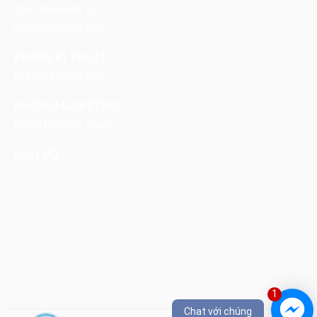
0987780650
Mr Tú
0983687420
Mr Ánh
PHÒNG KĨ THUẬT
0983687420
Mr Ánh
PHÒNG MARKETING
0816917555
Mr Thành
BẢN ĐỒ
1
Chat với chúng