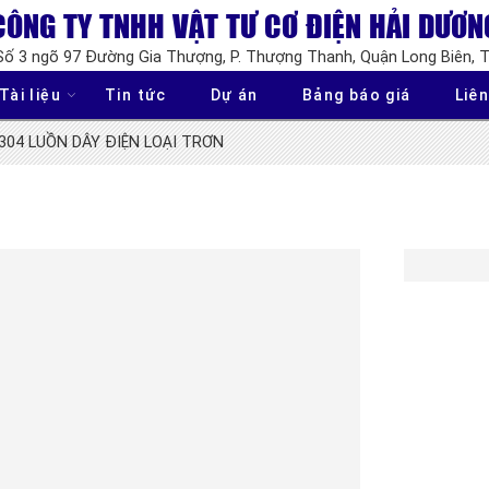
CÔNG TY TNHH VẬT TƯ CƠ ĐIỆN HẢI DƯƠN
 Số 3 ngõ 97 Đường Gia Thượng, P. Thượng Thanh, Quận Long Biên, 
Tài liệu
Tin tức
Dự án
Bảng báo giá
Liên
304 LUỒN DÂY ĐIỆN LOẠI TRƠN