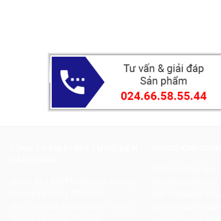
CÔNG TY TNHH VẬT TƯ CƠ ĐIỆN
PHÒNG KINH DOA
HẢI DƯƠNG
0983687420
Mr Ánh
Địa chỉ: Số 3, Ngõ 97 đường Gia Thượng,
0963042542
Mrs Sao
Phường Việt Hưng, TP Hà Nội
0961534556
Mrs Thú
VPGD: Số 3, Ngõ 97 đường Gia Thượng,
0369477968
Mrs Hươ
Phường Việt Hưng, TP Hà Nội
0963042342
Mrs Thơ