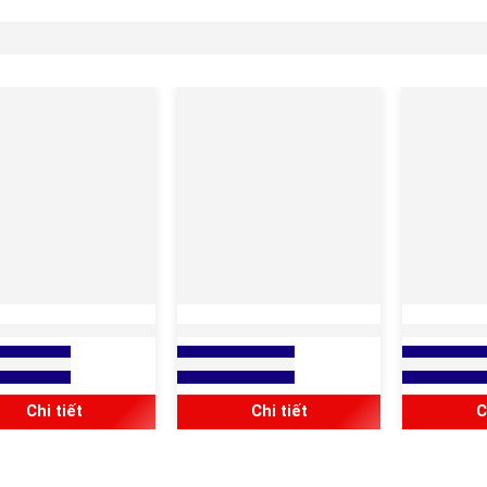
G THÉP LUỒN DÂY
ỐNG THÉP LUỒN DÂY
ỐNG TH
LOẠI REN BS 31:1940
ĐIỆN REN LOẠI DÀY RSC
ĐIỆN LO
báo giá
Xem báo giá
Xem báo 
CLASS 3&4
Chi tiết
Chi tiết
C