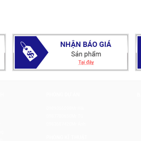
NH
PHÒNG DỰ ÁN
B
0989356098
Mr Hải
0987780650
Mr Tú
y
0983687420
Mr Ánh
ng
PHÒNG KĨ THUẬT
m