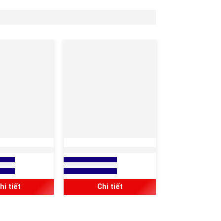
ÉP LUỒN DÂY
ỐNG THÉP LUỒN DÂY
ẠI TRƠN JDG
ĐIỆN LOẠI REN IMC
giá
Xem báo giá
hi tiết
Chi tiết