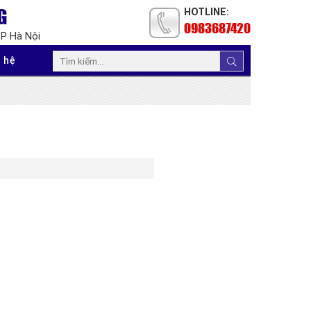
G
HOTLINE:
0983687420
TP Hà Nội
 hệ