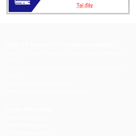
CÔNG TY TNHH VẬT TƯ CƠ ĐIỆN HẢI DƯƠNG
Địa chỉ: Số 3, Ngõ 97 đường Gia Thượng, Phường Việt Hưng, TP
Hà Nội
VPGD: Số 3, Ngõ 97 đường Gia Thượng, Phường Việt Hưng, TP
Hà Nội
Email:
vattuhaiduong@gmail.com
Website:
https://ongdienchongchay.com/
PHÒNG KINH DOANH
0983687420
Mr Ánh
0963042542
Mrs Sao
0961534556
Mrs Thúy