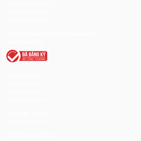
0369477968
Mrs Hương
0963042342
Mrs Thơm
0984755542
Mrs Quỳnh
HOTLINE (
)
PHẢN HỒI CHẤT LƯỢNG DỊCH VỤ
0989356098
Mr Hải
PHÒNG DỰ ÁN
0989356098
Mr Hải
0987780650
Mr Tú
0983687420
Mr Ánh
PHÒNG KĨ THUẬT
0983687420
Mr Ánh
PHÒNG MARKETING