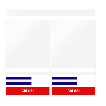
ỐNG INOX 304 LUỒN DÂY
ỐNG THÉP LUỒN DÂY
ĐIỆN LOẠI TRƠN
ĐIỆN LOẠI TRƠN JDG
Xem báo giá
Xem báo giá
Chi tiết
Chi tiết