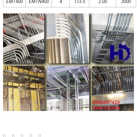
EMT400
EMTN400
4
113.5
2.00
3000