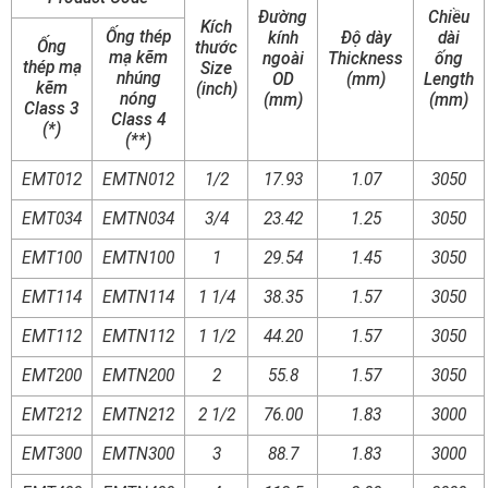
Đường
Chiều
Kích
Ống thép
kính
Độ dày
dài
Ống
thước
mạ kẽm
ngoài
Thickness
ống
thép mạ
Size
nhúng
OD
(mm)
Length
kẽm
(inch)
nóng
(mm)
(mm)
Class 3
Class 4
(*)
(**)
EMT012
EMTN012
1/2
17.93
1.07
3050
EMT034
EMTN034
3/4
23.42
1.25
3050
EMT100
EMTN100
1
29.54
1.45
3050
EMT114
EMTN114
1 1/4
38.35
1.57
3050
EMT112
EMTN112
1 1/2
44.20
1.57
3050
EMT200
EMTN200
2
55.8
1.57
3050
EMT212
EMTN212
2 1/2
76.00
1.83
3000
EMT300
EMTN300
3
88.7
1.83
3000