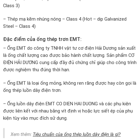
Class 3)
– Thép mạ kẽm nhúng nóng – Class 4 (Hot – dip Galvanized
Steel – Class 4)
Đặc điểm của ống thép trơn EMT:
– Ống EMT do công ty TNHH vật tư cơ điện Hải Dương sản xuất
là ống chất lượng cao được bảo hành chất lượng. Sản phẩm CƠ
ĐIỆN HẢI DƯƠNG cung cấp đầy đủ chứng chỉ giúp cho công trình
được nghiệm thu đúng thời hạn.
– Ống EMT là loại ống mỏng, không ren răng được hay còn gọi là
ống thép luồn dây điện trơn.
– Ống luồn dây điện EMT CO DIEN HAI DUONG và các phụ kiện
được liên kết với nhau bằng vít định vị hoặc lực siết ép của phụ
kiện tùy vào mục đích sử dụng.
Xem thêm:
Tiêu chuẩn của ống thép luồn dây điện là gì?