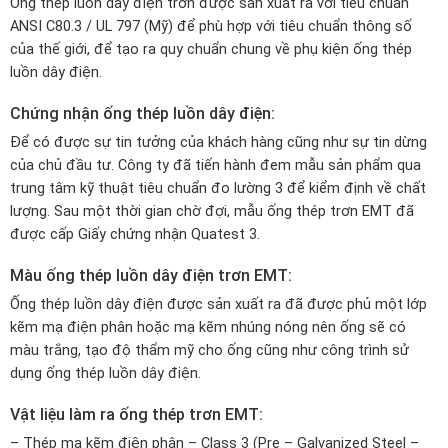
Ống thép luồn dây điện trơn được sản xuất ra với tiêu chuẩn
ANSI C80.3 / UL 797 (Mỹ) để phù hợp với tiêu chuẩn thông số
của thế giới, để tạo ra quy chuẩn chung về phụ kiện ống thép
luồn dây điện.
Chứng nhận ống thép luồn dây điện:
Để có được sự tin tưởng của khách hàng cũng như sự tin dừng
của chủ đầu tư. Công ty đã tiến hành đem mẫu sản phẩm qua
trung tâm kỹ thuật tiêu chuẩn đo lường 3 để kiểm định về chất
lượng. Sau một thời gian chờ đợi, mẫu ống thép trơn EMT đã
được cấp Giấy chứng nhận Quatest 3.
Màu ống thép luồn dây điện trơn EMT:
Ống thép luồn dây điện được sản xuất ra đã được phủ một lớp
kẽm mạ điện phân hoặc mạ kẽm nhúng nóng nên ống sẽ có
màu trắng, tạo độ thẩm mỹ cho ống cũng như công trình sử
dụng ống thép luồn dây điện.
Vật liệu làm ra ống thép trơn EMT:
– Thép mạ kẽm điện phân – Class 3 (Pre – Galvanized Steel –