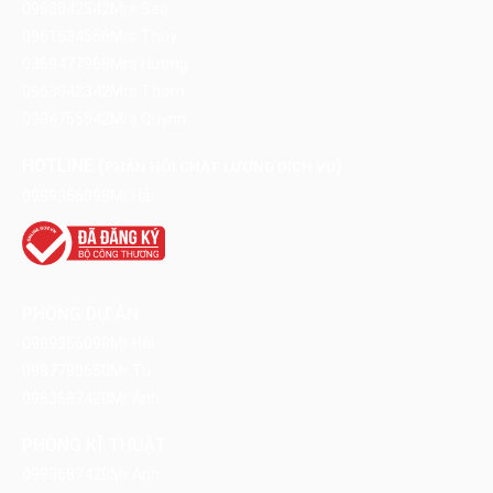
0963042542
Mrs Sao
0961534556
Mrs Thúy
0369477968
Mrs Hương
0963042342
Mrs Thơm
0984755542
Mrs Quỳnh
HOTLINE (
)
PHẢN HỒI CHẤT LƯỢNG DỊCH VỤ
0989356098
Mr Hải
PHÒNG DỰ ÁN
0989356098
Mr Hải
0987780650
Mr Tú
0983687420
Mr Ánh
PHÒNG KĨ THUẬT
0983687420
Mr Ánh