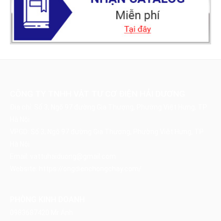
CÔNG TY TNHH VẬT TƯ CƠ ĐIỆN HẢI DƯƠNG
Địa chỉ: Số 3, Ngõ 97 đường Gia Thượng, Phường Việt Hưng, TP
Hà Nội
VPGD: Số 3, Ngõ 97 đường Gia Thượng, Phường Việt Hưng, TP
Hà Nội
Email:
vattuhaiduong@gmail.com
Website:
https://ongdienchongchay.com/
PHÒNG KINH DOANH
0983687420
Mr Ánh