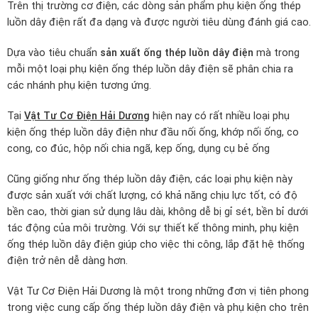
Trên thị trường cơ điện, các dòng sản phẩm phụ kiện ống thép
luồn dây điện rất đa dạng và được người tiêu dùng đánh giá cao.
Dựa vào tiêu chuẩn
sản xuất ống thép luồn dây điện
mà trong
mỗi một loại phụ kiện ống thép luồn dây điện sẽ phân chia ra
các nhánh phụ kiện tương ứng.
Tại
Vật Tư Cơ Điện Hải Dương
hiện nay có rất nhiều loại phụ
kiện ống thép luồn dây điện như đầu nối ống, khớp nối ống, co
cong, co đúc, hộp nối chia ngã, kẹp ống, dụng cụ bẻ ống
Cũng giống như ống thép luồn dây điện, các loại phụ kiện này
được sản xuất với chất lượng, có khả năng chịu lực tốt, có độ
bền cao, thời gian sử dụng lâu dài, không dễ bị gỉ sét, bền bỉ dưới
tác động của môi trường. Với sự thiết kế thông minh, phụ kiện
ống thép luồn dây điện giúp cho việc thi công, lắp đặt hệ thống
điện trở nên dễ dàng hơn.
Vật Tư Cơ Điện Hải Dương là một trong những đơn vị tiên phong
trong việc cung cấp ống thép luồn dây điện và phụ kiện cho trên