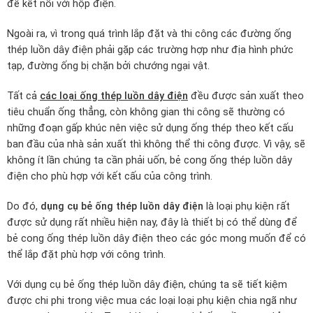
để kết nối với hộp điện.
Ngoài ra, vì trong quá trình lắp đặt và thi công các đường ống
thép luồn dây điện phải gặp các trường hợp như địa hình phức
tạp, đường ống bị chặn bởi chướng ngại vật.
Tất cả
các loại ống thép luồn dây điện
đều được sản xuất theo
tiêu chuẩn ống thẳng, còn không gian thi công sẽ thường có
những đoạn gấp khúc nên việc sử dụng ống thép theo kết cấu
ban đầu của nhà sản xuất thì không thể thi công được. Vì vậy, sẽ
không ít lần chúng ta cần phải uốn, bẻ cong ống thép luồn dây
điện cho phù hợp với kết cấu của công trình.
Do đó,
dụng cụ bẻ ống thép luồn dây điện
là loại phụ kiện rất
được sử dụng rất nhiều hiện nay, đây là thiết bị có thể dùng để
bẻ cong ống thép luồn dây điện theo các góc mong muốn để có
thể lắp đặt phù hợp với công trình.
Với dụng cụ bẻ ống thép luồn dây điện, chúng ta sẽ tiết kiệm
được chi phi trong việc mua các loại loại phụ kiện chia ngã như