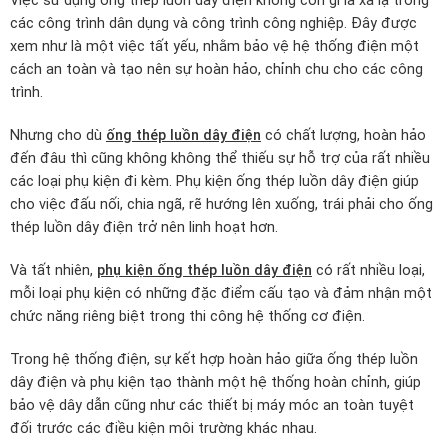
Việc sử dụng ống thép luồn dây điện không còn gì là xa lạ trong
các công trình dân dụng và công trình công nghiệp. Đây được
xem như là một việc tất yếu, nhằm bảo vệ hệ thống điện một
cách an toàn và tạo nên sự hoàn hảo, chỉnh chu cho các công
trình.
Nhưng cho dù
ống thép luồn dây điện
có chất lượng, hoàn hảo
đến đâu thì cũng không không thể thiếu sự hỗ trợ của rất nhiều
các loại phụ kiện đi kèm. Phụ kiện ống thép luồn dây điện giúp
cho việc đấu nối, chia ngã, rẽ hướng lên xuống, trái phải cho ống
thép luồn dây điện trở nên linh hoạt hơn.
Và tất nhiên,
phụ kiện ống thép luồn dây điện
có rất nhiều loại,
mỗi loại phụ kiện có những đặc điểm cấu tạo và đảm nhận một
chức năng riêng biệt trong thi công hệ thống cơ điện.
Trong hệ thống điện, sự kết hợp hoàn hảo giữa ống thép luồn
dây điện và phụ kiện tạo thành một hệ thống hoàn chỉnh, giúp
bảo vệ dây dẫn cũng như các thiết bị máy móc an toàn tuyệt
đối trước các điều kiện môi trường khác nhau.