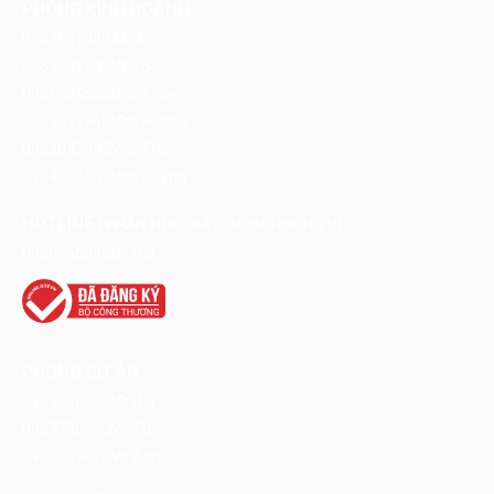
PHÒNG KINH DOANH
0983687420
Mr Ánh
0963042542
Mrs Sao
0961534556
Mrs Thúy
0369477968
Mrs Hương
0963042342
Mrs Thơm
0984755542
Mrs Quỳnh
HOTLINE (
)
PHẢN HỒI CHẤT LƯỢNG DỊCH VỤ
0989356098
Mr Hải
PHÒNG DỰ ÁN
0989356098
Mr Hải
0987780650
Mr Tú
0983687420
Mr Ánh