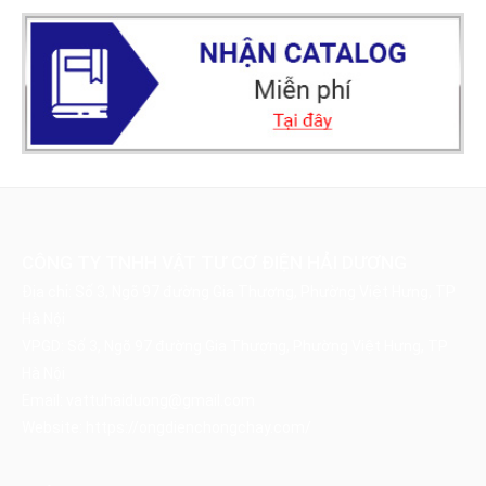
CÔNG TY TNHH VẬT TƯ CƠ ĐIỆN HẢI DƯƠNG
Địa chỉ: Số 3, Ngõ 97 đường Gia Thượng, Phường Việt Hưng, TP
Hà Nội
VPGD: Số 3, Ngõ 97 đường Gia Thượng, Phường Việt Hưng, TP
Hà Nội
Email:
vattuhaiduong@gmail.com
Website:
https://ongdienchongchay.com/