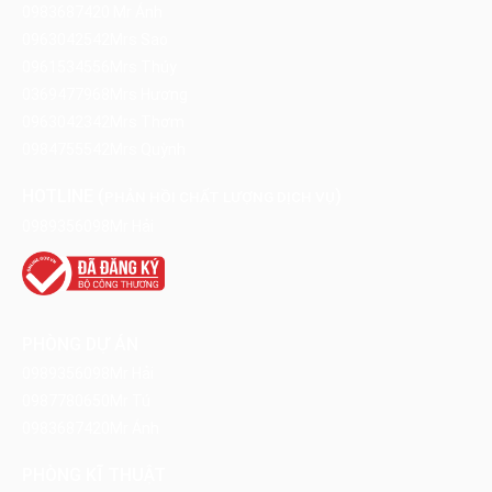
0983687420
Mr Ánh
0963042542
Mrs Sao
0961534556
Mrs Thúy
0369477968
Mrs Hương
0963042342
Mrs Thơm
0984755542
Mrs Quỳnh
HOTLINE (
)
PHẢN HỒI CHẤT LƯỢNG DỊCH VỤ
0989356098
Mr Hải
PHÒNG DỰ ÁN
0989356098
Mr Hải
0987780650
Mr Tú
0983687420
Mr Ánh
PHÒNG KĨ THUẬT