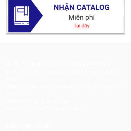
CÔNG TY TNHH VẬT TƯ CƠ ĐIỆN HẢI DƯƠNG
Địa chỉ: Số 3, Ngõ 97 đường Gia Thượng, Phường Việt Hưng, TP
Hà Nội
VPGD: Số 3, Ngõ 97 đường Gia Thượng, Phường Việt Hưng, TP
Hà Nội
Email:
vattuhaiduong@gmail.com
Website:
https://ongdienchongchay.com/
PHÒNG KINH DOANH