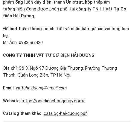
phẩm
ống luồn dây điện
,
thanh Unistrut
,
hộp thép âm
tường
hiện đang được phân phối tại
công ty TNHH Vật Tư Cơ
Điện Hải Dương
.
Để biết thêm thông tin chi tiết và nhận báo giá xin vui lòng liên
hệ:
Mr Ánh: 0983687420
CÔNG TY TNHH VẬT TƯ CƠ ĐIỆN HẢI DƯƠNG
Địa chỉ
: Số 3, Ngõ 97 Đường Gia Thượng, Phường Thượng
Thanh, Quận Long Biên, TP Hà Nội.
Email
:
vattuhaiduong@gmail.com
Website
:
https://ongdienchongchay.com/
Catalog tham khảo
:
catalog-hai-duong.pdf