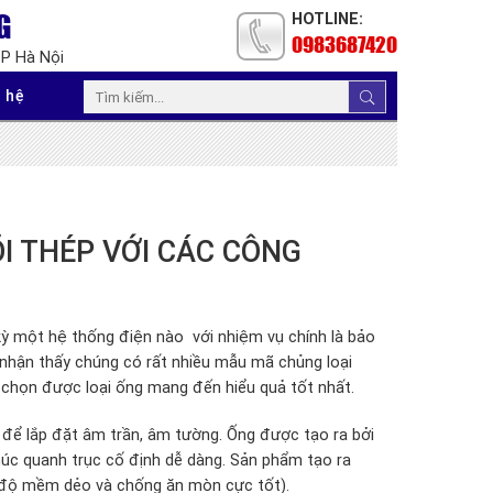
G
HOTLINE:
0983687420
TP Hà Nội
 hệ
I THÉP VỚI CÁC CÔNG
 kỳ một hệ thống điện nào với nhiệm vụ chính là bảo
 nhận thấy chúng có rất nhiều mẫu mã chủng loại
 chọn được loại ống mang đến hiểu quả tốt nhất.
t để lắp đặt âm trần, âm tường. Ống được tạo ra bởi
úc quanh trục cố định dễ dàng. Sản phẩm tạo ra
, độ mềm dẻo và chống ăn mòn cực tốt).