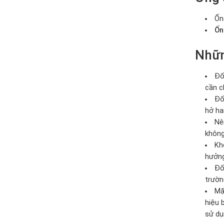
Ốn
Ốn
Nhữn
Đố
cần c
Đố
hở ha
Nê
không
Kh
hưởng
Đố
trườn
Mặ
hiệu 
sử dụ