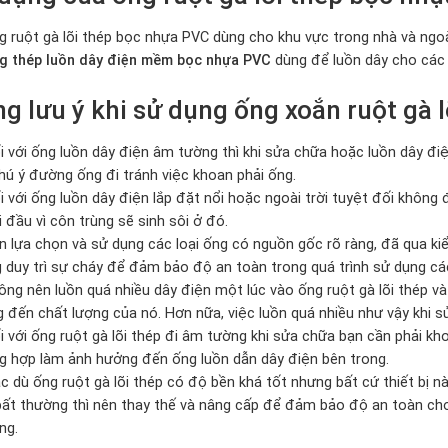
g ruột gà lõi thép bọc nhựa PVC dùng cho khu vực trong nhà và ngoài
g thép luồn dây điện mềm bọc nhựa PVC
dùng để luồn dây cho các 
g lưu ý khi sử dụng ống xoắn ruột gà 
i với ống luồn dây điện âm tường thì khi sửa chữa hoặc luồn dây đ
hú ý đường ống đi tránh việc khoan phải ống.
i với ống luồn dây điện lắp đặt nổi hoặc ngoài trời tuyệt đối không
i đầu vì côn trùng sẽ sinh sôi ở đó.
n lựa chọn và sử dụng các loại ống có nguồn gốc rõ ràng, đã qua ki
 duy trì sự cháy để đảm bảo độ an toàn trong quá trình sử dụng các
ông nên luồn quá nhiều dây điện một lúc vào ống ruột gà lõi thép v
 đến chất lượng của nó. Hơn nữa, việc luồn quá nhiều như vậy khi s
i với ống ruột gà lõi thép đi âm tường khi sửa chữa bạn cần phải kh
g hợp làm ảnh hưởng đến ống luồn dẫn dây điện bên trong.
c dù ống ruột gà lõi thép có độ bền khá tốt nhưng bất cứ thiết bị nà
bất thường thì nên thay thế và nâng cấp để đảm bảo độ an toàn ch
ng.