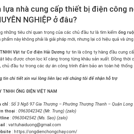
 lựa nhà cung cấp thiết bị điện côn
UYÊN NGHIỆP ở đâu?
g những tiêu chí quan trọng của các chủ đầu tư là tìm kiếm
ống ruột
 phẩm này không phải là giải pháp mới, nhưng lại có hiệu quả và ứng 
 TNHH Vật tư Cơ điện Hải Dương
tự tin là công ty hàng đầu cung cấ
ật liệu được chọn lọc kĩ càng trong từng khâu sản xuất. Đồng thời
, chủ đầu tư trong các dự án công trình đảm bảo an toàn hệ thống 
 tin chi tiết xin vui lòng liên lạc với chúng tôi để nhận hỗ trợ
 TNHH ỐNG ĐIỆN VIỆT NAM
a chỉ
:
Số 3 Ngõ 97 Gia Thượng – Phường Thượng Thanh – Quận Long 
ện thoại
:
0963042342 (Mr. Trung) (zalo)
tline
:
0963042542 (Ms. Sao) (zalo)
ail
: vattuhaiduong@gmail.com
bsite
:
https://ongdienchongchay.com/