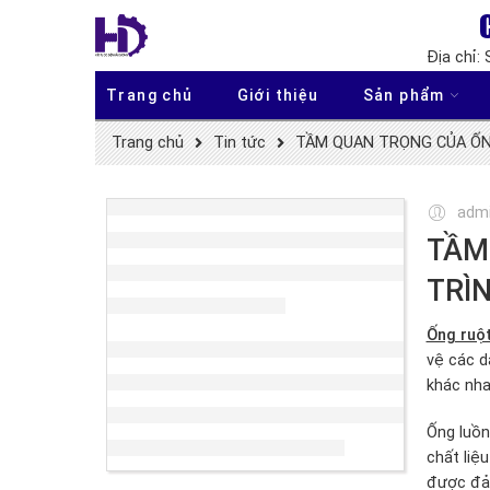
Địa chỉ:
Trang chủ
Giới thiệu
Sản phẩm
Trang chủ
Tin tức
TẦM QUAN TRỌNG CỦA ỐNG
adm
TẦM
TRÌ
Ống ruộ
vệ các d
khác nha
Ống luồn
chất liệ
được đảm