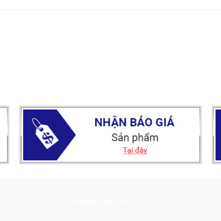
NH
PHÒNG DỰ ÁN
B