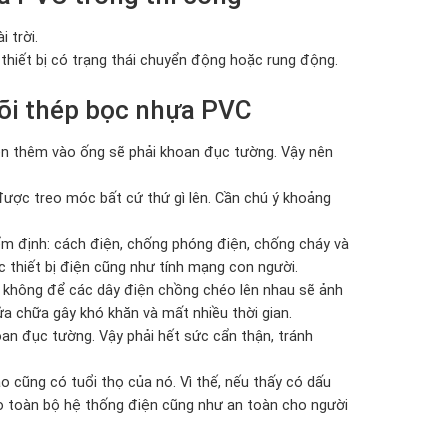
 trời.
thiết bị có trạng thái chuyển động hoặc rung động.
lõi thép bọc nhựa PVC
iện thêm vào ống sẽ phải khoan đục tường. Vậy nên
 được treo móc bất cứ thứ gì lên. Cần chú ý khoảng
ểm định: cách điện, chống phóng điện, chống cháy và
 thiết bị điện cũng như tính mạng con người.
à không để các dây điện chồng chéo lên nhau sẽ ảnh
ửa chữa gây khó khăn và mất nhiều thời gian.
oan đục tường. Vậy phải hết sức cẩn thận, tránh
o cũng có tuổi thọ của nó. Vì thế, nếu thấy có dấu
o toàn bộ hệ thống điện cũng như an toàn cho người