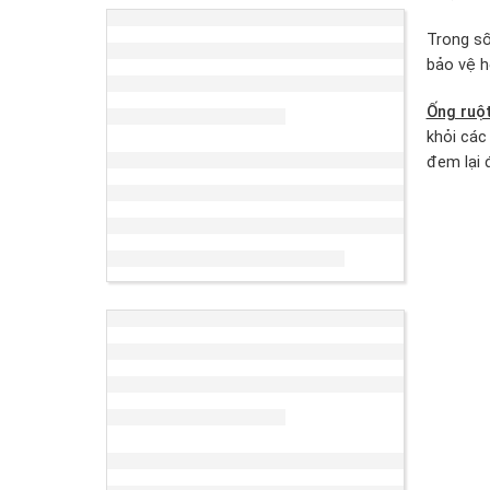
Trong số
bảo vệ h
Ống ruột
khỏi các
đem lại 