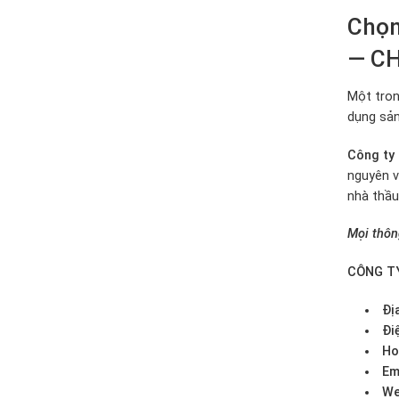
Chọn
— CH
Một tron
dụng sản
Công ty
nguyên v
nhà thầu
Mọi thông
CÔNG TY
Đị
Đi
Ho
Em
We