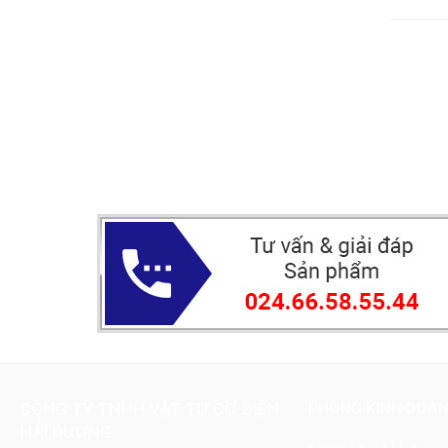
CÔNG TY TNHH VẬT TƯ CƠ ĐIỆN
PHÒNG KINH DOA
HẢI DƯƠNG