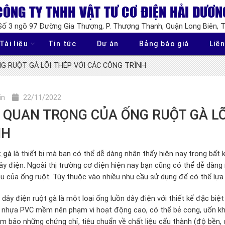
CÔNG TY TNHH VẬT TƯ CƠ ĐIỆN HẢI DƯƠN
 Số 3 ngõ 97 Đường Gia Thượng, P. Thượng Thanh, Quận Long Biên, 
Tài liệu
Tin tức
Dự án
Bảng báo giá
Liên
 RUỘT GÀ LÕI THÉP VỚI CÁC CÔNG TRÌNH
in
22/11/2022
 QUAN TRỌNG CỦA ỐNG RUỘT GÀ LÕ
NH
t gà
là thiết bị mà bạn có thể dễ dàng nhận thấy hiện nay trong bất
ây điện. Ngoài thị trường cơ điện hiện nay bạn cũng có thể dễ dàng
u của ống ruột. Tùy thuộc vào nhiều nhu cầu sử dụng để có thể lựa
 dây điện ruột gà là một loại ống luồn dây điện với thiết kế đặc biệ
u nhựa PVC mềm nên phạm vi hoạt động cao, có thể bẻ cong, uốn kh
 bảo những chứng chỉ, tiêu chuẩn về chất liệu cấu thành (độ bền