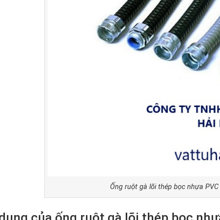
Ống ruột gà lõi thép bọc nhựa PV
dụng của ống ruột gà lõi thép bọc nhự