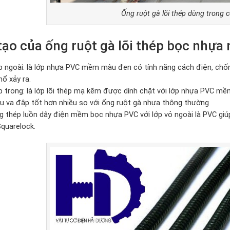
Ống ruột gà lõi thép dùng trong c
tạo của ống ruột gà lõi thép bọc nhự
p ngoài: là lớp nhựa PVC mềm màu đen có tính năng cách điện, chốn
nổ xảy ra.
p trong: là lớp lõi thép mạ kẽm được dính chặt với lớp nhựa PVC mề
ịu va đập tốt hơn nhiều so với ống ruột gà nhựa thông thường
g thép luồn dây điện mềm bọc nhựa PVC với lớp vỏ ngoài là PVC gi
Squarelock.