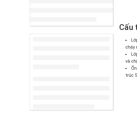
Cấu 
Lớ
cháy 
Lớ
và ch
Ốn
trúc 